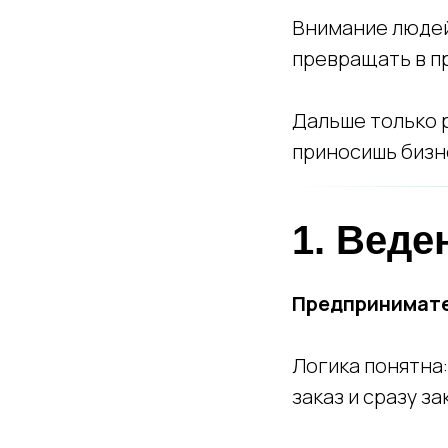
Внимание людей
превращать в п
Дальше только р
приносишь бизне
1. Веде
Предпринимате
Логика понятна:
заказ и сразу з