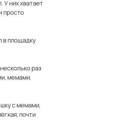
. У них хватает
и просто
л в площадку
 несколько раз
и, мемами,
шку с мемами,
ёгкая, почти