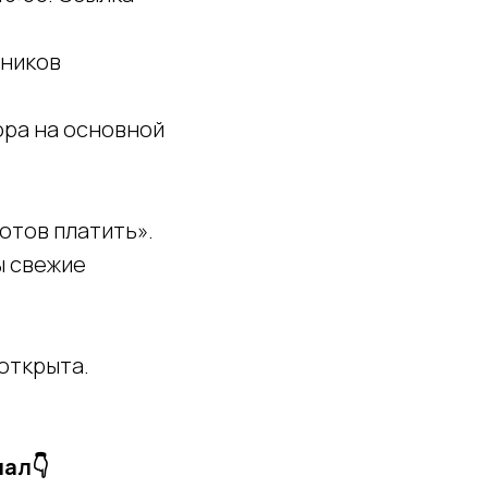
тников
ора на основной
готов платить».
ы свежие
 открыта.
нал👇