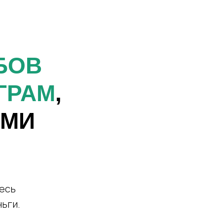
БОВ
ГРАМ
,
ЫМИ
десь
ьги.