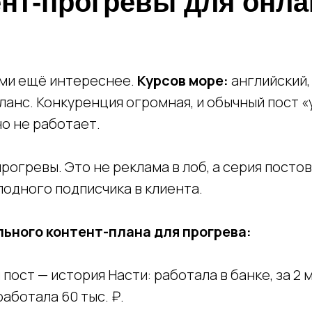
ент-прогревы для онла
ми ещё интереснее.
Курсов море:
английский,
ланс. Конкуренция огромная, и обычный пост «у
о не работает.
рогревы. Это не реклама в лоб, а серия постов
одного подписчика в клиента.
ьного контент-плана для прогрева:
пост — история Насти: работала в банке, за 2
работала 60 тыс. ₽.