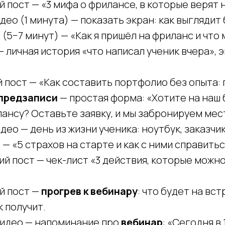
 пост — «3 мифа о фрилансе, в которые верят 
ео (1 минута) — показать экран: как выглядит 
(5−7 минут) — «Как я пришёл на фриланс и что 
 личная история «что написал ученик вчера», 
пост — «Как составить портфолио без опыта: 
предзаписи
— простая форма: «Хотите на наш
ансу? Оставьте заявку, и мы забронируем мес
ео — день из жизни ученика: ноутбук, заказчик
— «5 страхов на старте и как с ними справитьс
й пост — чек-лист «3 действия, которые можн
й пост —
прогрев к вебинару
: что будет на вст
 получит.
идео — напоминание про
вебинар
: «Сегодня в 