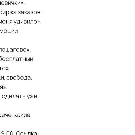
новички».
биржа заказов.
меня удивило».
эмоции
пошагово».
 бесплатный
то».
и, свобода.
я».
о сделать уже
рече, какие
19:00. Ссылка