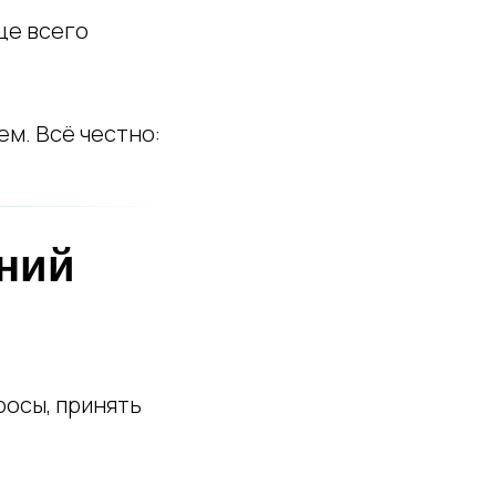
ще всего
ем. Всё честно:
аний
росы, принять