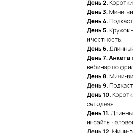
День 2.
Короткий
День 3.
Мини-вид
День 4.
Подкаст 
День 5.
Кружок —
и честность.
День 6.
Длинный 
День 7.
Анкета 
вебинар по фрил
День 8.
Мини-вид
День 9.
Подкаст 
День 10.
Коротки
сегодня».
День 11.
Длинны
инсайты человек
День 12.
Мини-в