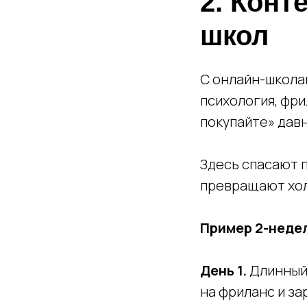
2. Конт
школ
С онлайн-школа
психология, фри
покупайте» давн
Здесь спасают п
превращают хол
Пример 2-недел
День 1.
Длинный 
на фриланс и за